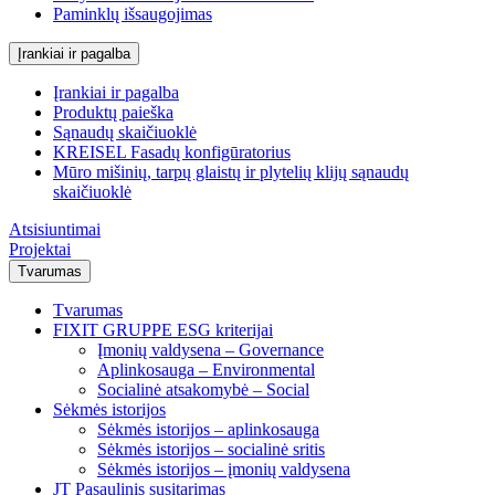
Paminklų išsaugojimas
Įrankiai ir pagalba
Įrankiai ir pagalba
Produktų paieška
Sąnaudų skaičiuoklė
KREISEL Fasadų konfigūratorius
Mūro mišinių, tarpų glaistų ir plytelių klijų sąnaudų
skaičiuoklė
Atsisiuntimai
Projektai
Tvarumas
Tvarumas
FIXIT GRUPPE ESG kriterijai
Įmonių valdysena – Governance
Aplinkosauga – Environmental
Socialinė atsakomybė – Social
Sėkmės istorijos
Sėkmės istorijos – aplinkosauga
Sėkmės istorijos – socialinė sritis
Sėkmės istorijos – įmonių valdysena
JT Pasaulinis susitarimas