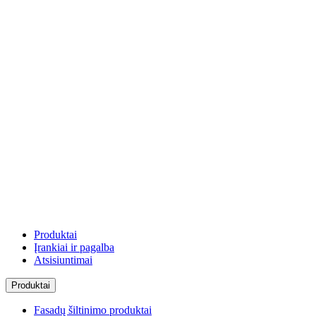
Produktai
Įrankiai ir pagalba
Atsisiuntimai
Produktai
Fasadų šiltinimo produktai