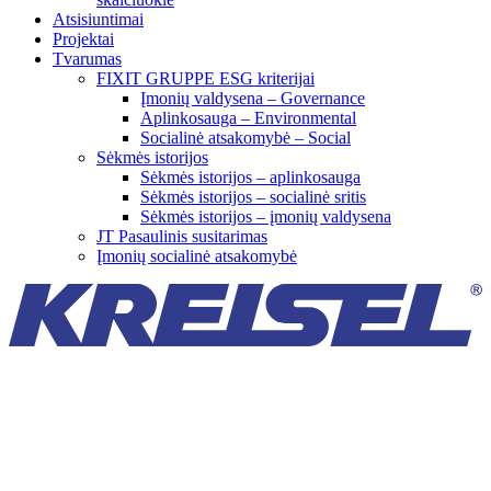
Atsisiuntimai
Projektai
Tvarumas
FIXIT GRUPPE ESG kriterijai
Įmonių valdysena – Governance
Aplinkosauga – Environmental
Socialinė atsakomybė – Social
Sėkmės istorijos
Sėkmės istorijos – aplinkosauga
Sėkmės istorijos – socialinė sritis
Sėkmės istorijos – įmonių valdysena
JT Pasaulinis susitarimas
Įmonių socialinė atsakomybė