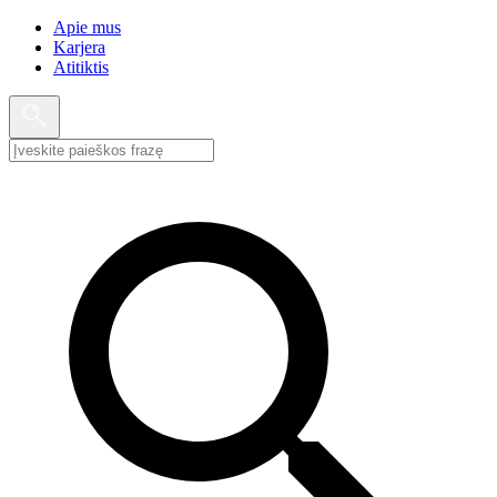
Apie mus
Karjera
Atitiktis