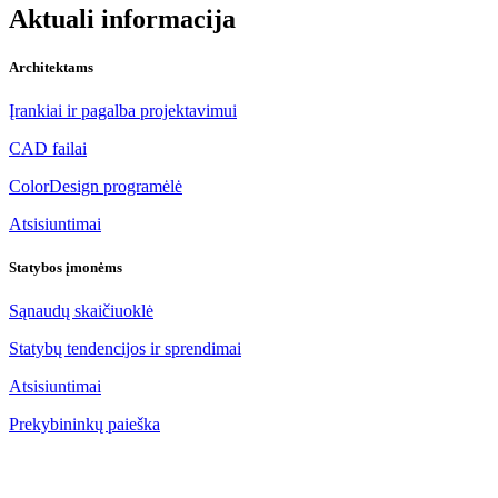
Aktuali informacija
Architektams
Įrankiai ir pagalba projektavimui
CAD failai
ColorDesign programėlė
Atsisiuntimai
Statybos įmonėms
Sąnaudų skaičiuoklė
Statybų tendencijos ir sprendimai
Atsisiuntimai
Prekybininkų paieška