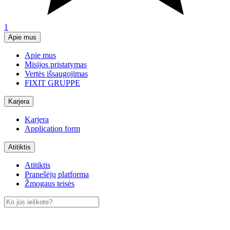
1
Apie mus
Apie mus
Misijos pristatymas
Vertės išsaugojimas
FIXIT GRUPPE
Karjera
Karjera
Application form
Atitiktis
Atitiktis
Pranešėjų platforma
Žmogaus teisės