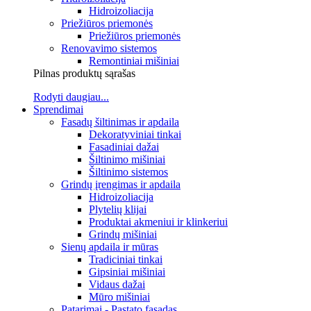
Hidroizoliacija
Priežiūros priemonės
Priežiūros priemonės
Renovavimo sistemos
Remontiniai mišiniai
Pilnas produktų sąrašas
Rodyti daugiau...
Sprendimai
Fasadų šiltinimas ir apdaila
Dekoratyviniai tinkai
Fasadiniai dažai
Šiltinimo mišiniai
Šiltinimo sistemos
Grindų įrengimas ir apdaila
Hidroizoliacija
Plytelių klijai
Produktai akmeniui ir klinkeriui
Grindų mišiniai
Sienų apdaila ir mūras
Tradiciniai tinkai
Gipsiniai mišiniai
Vidaus dažai
Mūro mišiniai
Patarimai - Pastato fasadas