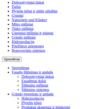
Dekoratyviniai tinkai
Dažai
Plytelių klijai ir siūlių užpildai
Gruntai
Naturstein und Klinker
Mūro mišiniai
Tinko mišiniai
Gipsiniai mišiniai ir glaistai
Grindų mišiniai
Hidroizoliacija
Priežiūros priemonės
Renovavimo sistemos
Sprendimai
Sprendimai
Fasadų šiltinimas ir apdaila
Dekoratyviniai tinkai
Fasadiniai dažai
Šiltinimo mišiniai
Šiltinimo sistemos
Grindų įrengimas ir apdaila
Hidroizoliacija
Plytelių klijai
Produktai akmeniui ir klinkeriui