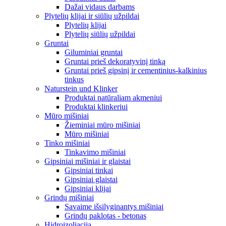
Dažai vidaus darbams
Plytelių klijai ir siūlių užpildai
Plytelių klijai
Plytelių siūlių užpildai
Gruntai
Giluminiai gruntai
Gruntai prieš dekoratyvinį tinką
Gruntai prieš gipsinį ir cementinius-kalkinius
tinkus
Naturstein und Klinker
Produktai natūraliam akmeniui
Produktai klinkeriui
Mūro mišiniai
Žieminiai mūro mišiniai
Mūro mišiniai
Tinko mišiniai
Tinkavimo mišiniai
Gipsiniai mišiniai ir glaistai
Gipsiniai tinkai
Gipsiniai glaistai
Gipsiniai klijai
Grindų mišiniai
Savaime išsilyginantys mišiniai
Grindų paklotas - betonas
Hidroizoliacija