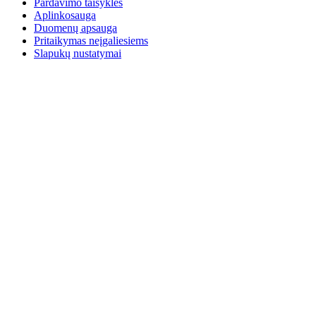
Pardavimo taisyklės
Aplinkosauga
Duomenų apsauga
Pritaikymas neįgaliesiems
Slapukų nustatymai