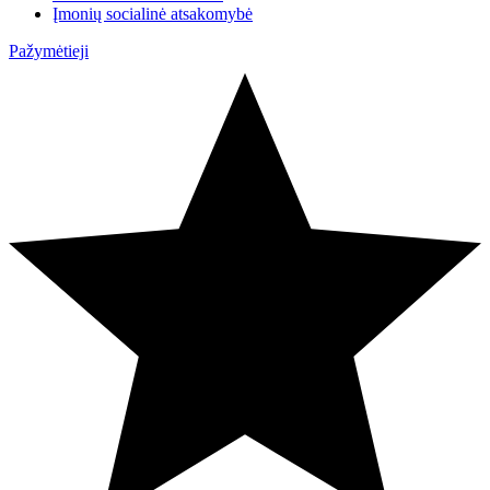
Įmonių socialinė atsakomybė
Pažymėtieji