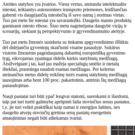
Ateities statybos yra įvairios. Viena vertus, atsiranda intelektualūs
miestai, teikiantys autonomines transporto priemones, leidžiančias
gabenti vis daugėjančių miestiečių iš savo namų į norimas vietas.
Tuo pat metu šie miestai yra savarankiški. Daugelis maisto produktų
gaminami miesto ribose. Šiuo metu nagrinėjama daugybė vizijų ir
scenarijų, siekiant jų perspektyvumo ir įgyvendinamumo ateityje.
Tuo pat metu žmonės susiduria su tinkamu apgyvendinimo iššūkiu
dėl didėjančiu gyventojų skaičiumi visame pasaulyje. Sukūrus
visiems žmonėms pageidaujamą dabartinį europietišką gyvenimo
lygį, eikvojamas ypatingai didelis kiekis statybinių medžiagų.
Atsižvelgiant į tai, kad jau mažėja specialiųjų smėlio ir metalų
ištekliai, prasminga naudoti esamas medžiagas. Per kelerius
ateinančius metus didelę reikšmę turės esamų statybinių medžiagų
tausojimas arba bent 100 proc. pakartotinis, antrinis šių medžiagų
panaudojimas.
Nauji pastatai turi būti ypač lengvai statomi, surenkami ir išardomi,
taip pat turi turėti galimybę aprūpinti šalia stovinčius senus pastatus,
t.y. jie turi veikti praktiškai kaip namai ir energijos šaltinis, nes
daugeliu atvejų stovinčių gretima senų pastatų energetinis
atnaujinimas negali būti atliekamas tvariai.