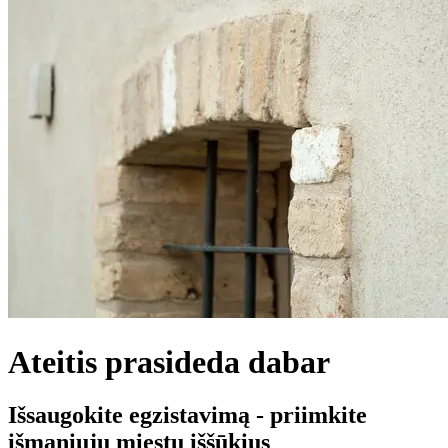
Ateitis prasideda dabar
Išsaugokite egzistavimą - priimkite
išmaniųjų miestų iššūkius