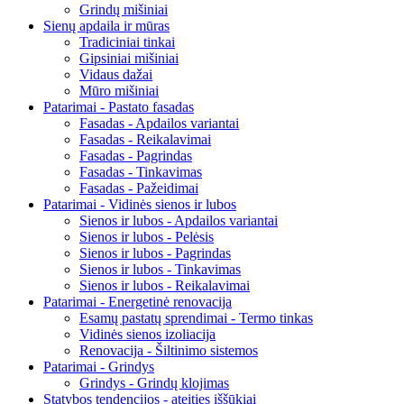
Grindų mišiniai
Sienų apdaila ir mūras
Tradiciniai tinkai
Gipsiniai mišiniai
Vidaus dažai
Mūro mišiniai
Patarimai - Pastato fasadas
Fasadas - Apdailos variantai
Fasadas - Reikalavimai
Fasadas - Pagrindas
Fasadas - Tinkavimas
Fasadas - Pažeidimai
Patarimai - Vidinės sienos ir lubos
Sienos ir lubos - Apdailos variantai
Sienos ir lubos - Pelėsis
Sienos ir lubos - Pagrindas
Sienos ir lubos - Tinkavimas
Sienos ir lubos - Reikalavimai
Patarimai - Energetinė renovacija
Esamų pastatų sprendimai - Termo tinkas
Vidinės sienos izoliacija
Renovacija - Šiltinimo sistemos
Patarimai - Grindys
Grindys - Grindų klojimas
Statybos tendencijos - ateities iššūkiai