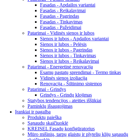
Fasadas - Apdailos variantai
Fasadas - Reikalavimai
Fasadas - Pagrindas
Fasadas - Tinkavimas
Fasadas - Pažeidimai
Patarimai - Vidinės sienos ir lubos
Sienos ir lubos - Apdailos variantai
Sienos ir lubos - Pelėsis
Sienos ir lubos - Pagrindas
Sienos ir lubos - Tinkavimas
Sienos ir lubos - Reikalavimai
Patarimai - Energetinė renovacija
Esamų pastatų sprendimai - Termo tinkas
Vidinės sienos izoliacija
Renovacija - Šiltinimo sistemos
Patarimai - Grindys
Grindys - Grindų klojimas
Statybos tendencijos - ateities iššūkiai
Paminklų išsaugojimas
Įrankiai ir pagalba
Produktų paieška
Sąnaudų skaičiuoklė
KREISEL Fasadų konfigūratorius
Mūro mišinių, tarpų glaistų ir plytelių klijų sąnaudų
skaičiuoklė