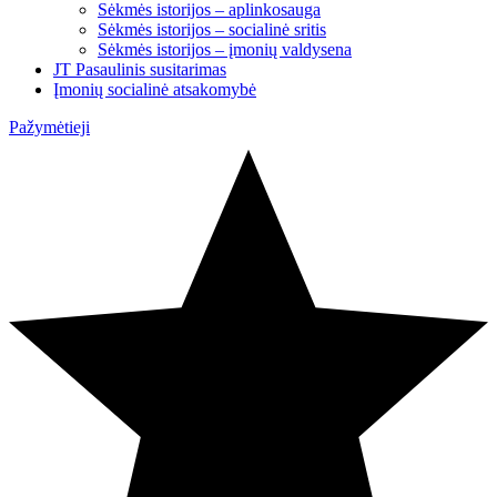
Sėkmės istorijos – aplinkosauga
Sėkmės istorijos – socialinė sritis
Sėkmės istorijos – įmonių valdysena
JT Pasaulinis susitarimas
Įmonių socialinė atsakomybė
Pažymėtieji