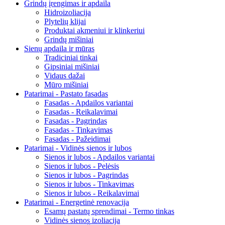
Grindų įrengimas ir apdaila
Hidroizoliacija
Plytelių klijai
Produktai akmeniui ir klinkeriui
Grindų mišiniai
Sienų apdaila ir mūras
Tradiciniai tinkai
Gipsiniai mišiniai
Vidaus dažai
Mūro mišiniai
Patarimai - Pastato fasadas
Fasadas - Apdailos variantai
Fasadas - Reikalavimai
Fasadas - Pagrindas
Fasadas - Tinkavimas
Fasadas - Pažeidimai
Patarimai - Vidinės sienos ir lubos
Sienos ir lubos - Apdailos variantai
Sienos ir lubos - Pelėsis
Sienos ir lubos - Pagrindas
Sienos ir lubos - Tinkavimas
Sienos ir lubos - Reikalavimai
Patarimai - Energetinė renovacija
Esamų pastatų sprendimai - Termo tinkas
Vidinės sienos izoliacija