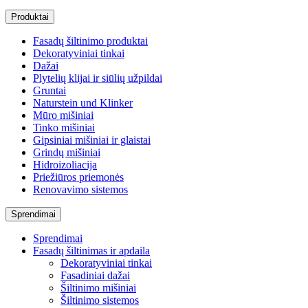
Produktai
Fasadų šiltinimo produktai
Dekoratyviniai tinkai
Dažai
Plytelių klijai ir siūlių užpildai
Gruntai
Naturstein und Klinker
Mūro mišiniai
Tinko mišiniai
Gipsiniai mišiniai ir glaistai
Grindų mišiniai
Hidroizoliacija
Priežiūros priemonės
Renovavimo sistemos
Sprendimai
Sprendimai
Fasadų šiltinimas ir apdaila
Dekoratyviniai tinkai
Fasadiniai dažai
Šiltinimo mišiniai
Šiltinimo sistemos