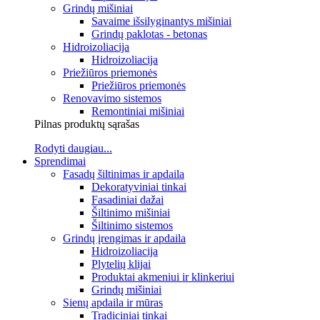
Grindų mišiniai
Savaime išsilyginantys mišiniai
Grindų paklotas - betonas
Hidroizoliacija
Hidroizoliacija
Priežiūros priemonės
Priežiūros priemonės
Renovavimo sistemos
Remontiniai mišiniai
Pilnas produktų sąrašas
Rodyti daugiau...
Sprendimai
Fasadų šiltinimas ir apdaila
Dekoratyviniai tinkai
Fasadiniai dažai
Šiltinimo mišiniai
Šiltinimo sistemos
Grindų įrengimas ir apdaila
Hidroizoliacija
Plytelių klijai
Produktai akmeniui ir klinkeriui
Grindų mišiniai
Sienų apdaila ir mūras
Tradiciniai tinkai