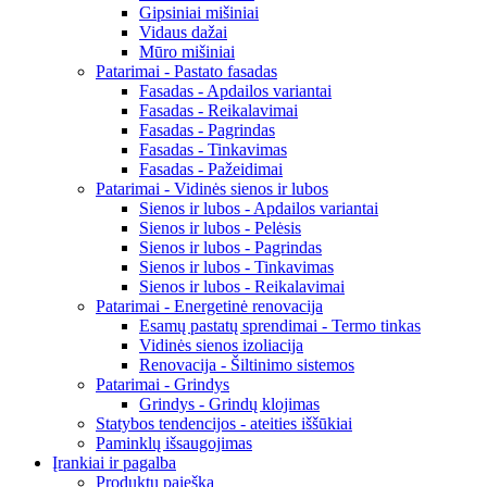
Gipsiniai mišiniai
Vidaus dažai
Mūro mišiniai
Patarimai - Pastato fasadas
Fasadas - Apdailos variantai
Fasadas - Reikalavimai
Fasadas - Pagrindas
Fasadas - Tinkavimas
Fasadas - Pažeidimai
Patarimai - Vidinės sienos ir lubos
Sienos ir lubos - Apdailos variantai
Sienos ir lubos - Pelėsis
Sienos ir lubos - Pagrindas
Sienos ir lubos - Tinkavimas
Sienos ir lubos - Reikalavimai
Patarimai - Energetinė renovacija
Esamų pastatų sprendimai - Termo tinkas
Vidinės sienos izoliacija
Renovacija - Šiltinimo sistemos
Patarimai - Grindys
Grindys - Grindų klojimas
Statybos tendencijos - ateities iššūkiai
Paminklų išsaugojimas
Įrankiai ir pagalba
Produktų paieška