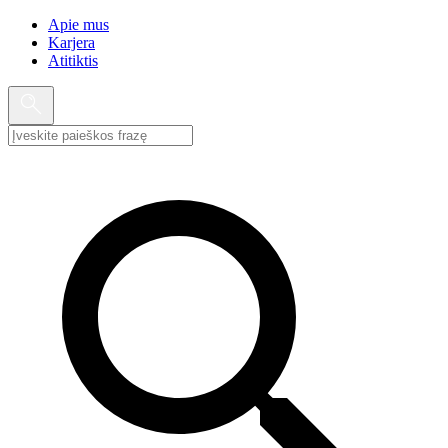
Apie mus
Karjera
Atitiktis