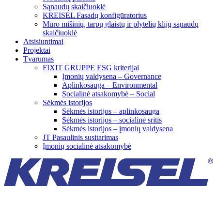
Sąnaudų skaičiuoklė
KREISEL Fasadų konfigūratorius
Mūro mišinių, tarpų glaistų ir plytelių klijų sąnaudų
skaičiuoklė
Atsisiuntimai
Projektai
Tvarumas
FIXIT GRUPPE ESG kriterijai
Įmonių valdysena – Governance
Aplinkosauga – Environmental
Socialinė atsakomybė – Social
Sėkmės istorijos
Sėkmės istorijos – aplinkosauga
Sėkmės istorijos – socialinė sritis
Sėkmės istorijos – įmonių valdysena
JT Pasaulinis susitarimas
Įmonių socialinė atsakomybė