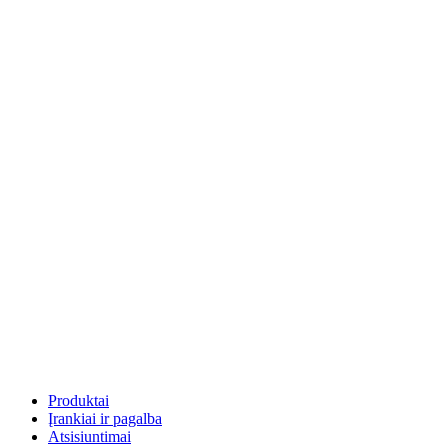
Produktai
Įrankiai ir pagalba
Atsisiuntimai