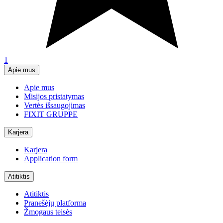
1
Apie mus
Apie mus
Misijos pristatymas
Vertės išsaugojimas
FIXIT GRUPPE
Karjera
Karjera
Application form
Atitiktis
Atitiktis
Pranešėjų platforma
Žmogaus teisės