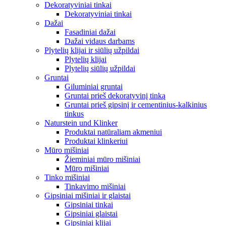
Dekoratyviniai tinkai
Dekoratyviniai tinkai
Dažai
Fasadiniai dažai
Dažai vidaus darbams
Plytelių klijai ir siūlių užpildai
Plytelių klijai
Plytelių siūlių užpildai
Gruntai
Giluminiai gruntai
Gruntai prieš dekoratyvinį tinką
Gruntai prieš gipsinį ir cementinius-kalkinius
tinkus
Naturstein und Klinker
Produktai natūraliam akmeniui
Produktai klinkeriui
Mūro mišiniai
Žieminiai mūro mišiniai
Mūro mišiniai
Tinko mišiniai
Tinkavimo mišiniai
Gipsiniai mišiniai ir glaistai
Gipsiniai tinkai
Gipsiniai glaistai
Gipsiniai klijai