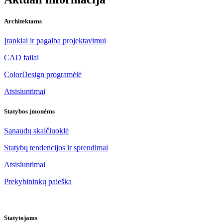
Architektams
Įrankiai ir pagalba projektavimui
CAD failai
ColorDesign programėlė
Atsisiuntimai
Statybos įmonėms
Sąnaudų skaičiuoklė
Statybų tendencijos ir sprendimai
Atsisiuntimai
Prekybininkų paieška
Statytojams