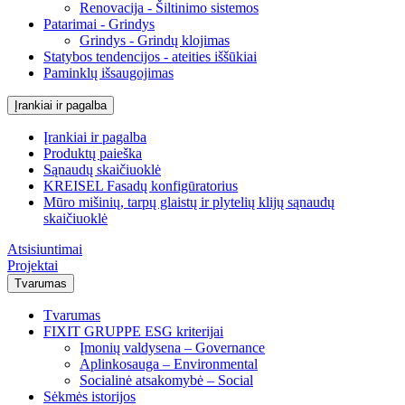
Renovacija - Šiltinimo sistemos
Patarimai - Grindys
Grindys - Grindų klojimas
Statybos tendencijos - ateities iššūkiai
Paminklų išsaugojimas
Įrankiai ir pagalba
Įrankiai ir pagalba
Produktų paieška
Sąnaudų skaičiuoklė
KREISEL Fasadų konfigūratorius
Mūro mišinių, tarpų glaistų ir plytelių klijų sąnaudų
skaičiuoklė
Atsisiuntimai
Projektai
Tvarumas
Tvarumas
FIXIT GRUPPE ESG kriterijai
Įmonių valdysena – Governance
Aplinkosauga – Environmental
Socialinė atsakomybė – Social
Sėkmės istorijos