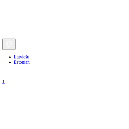
Latviešu
Estonian
1