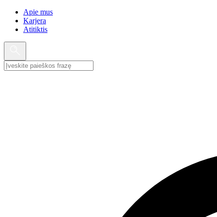
Apie mus
Karjera
Atitiktis