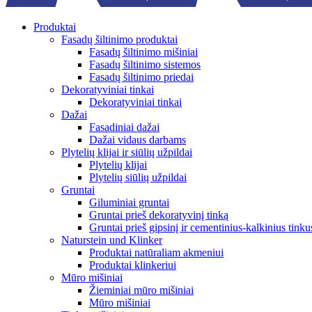
Produktai
Fasadų šiltinimo produktai
Fasadų šiltinimo mišiniai
Fasadų šiltinimo sistemos
Fasadų šiltinimo priedai
Dekoratyviniai tinkai
Dekoratyviniai tinkai
Dažai
Fasadiniai dažai
Dažai vidaus darbams
Plytelių klijai ir siūlių užpildai
Plytelių klijai
Plytelių siūlių užpildai
Gruntai
Giluminiai gruntai
Gruntai prieš dekoratyvinį tinką
Gruntai prieš gipsinį ir cementinius-kalkinius tinku
Naturstein und Klinker
Produktai natūraliam akmeniui
Produktai klinkeriui
Mūro mišiniai
Žieminiai mūro mišiniai
Mūro mišiniai