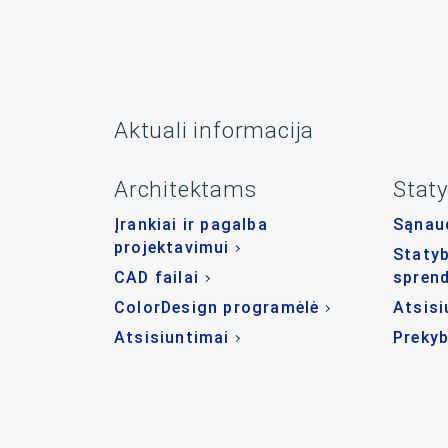
Aktuali informacija
Architektams
Stat
Įrankiai ir pagalba
Sąnaud
projektavimui
Statyb
CAD failai
spren
ColorDesign programėlė
Atsisi
Atsisiuntimai
Prekyb