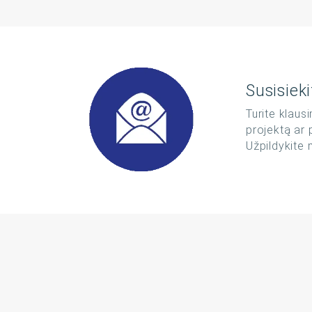
Susisiek
Turite klaus
projektą ar
Užpildykite