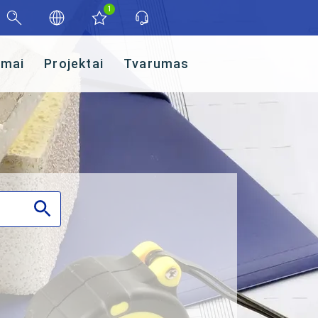
1
imai
Projektai
Tvarumas