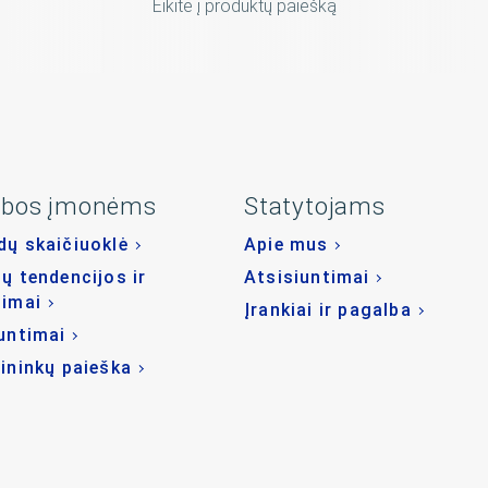
Eikite į produktų paiešką
ybos įmonėms
Statytojams
ų skaičiuoklė
Apie mus
ų tendencijos ir
Atsisiuntimai
dimai
Įrankiai ir pagalba
untimai
ininkų paieška