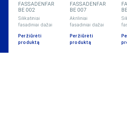
FASSADENFAR
FASSADENFAR
F
BE 002
BE 007
BE
Silikatiniai
Akriliniai
Sil
fasadiniai dažai
fasadiniai dažai
fa
Peržiūrėti
Peržiūrėti
Pe
produktą
produktą
pr