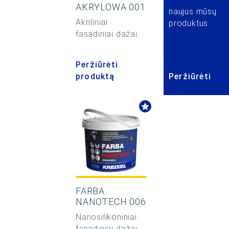
AKRYLOWA 001
naujus mūsų
Akriliniai
produktus
fasadiniai dažai
Peržiūrėti
produktą
Peržiūrėti
FARBA
NANOTECH 006
Nanosilikoniniai
fasadiniai dažai