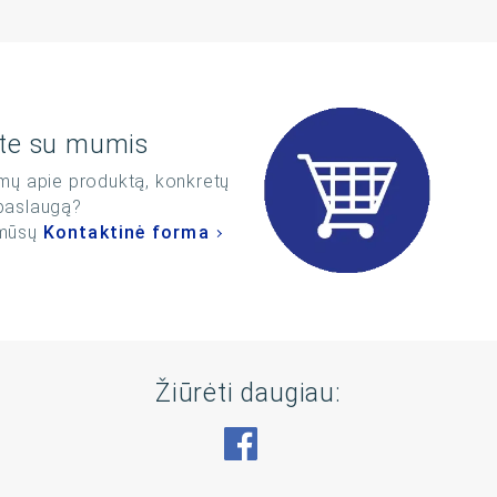
ite su mumis
imų apie produktą, konkretų
 paslaugą?
 mūsų
Kontaktinė forma
Žiūrėti daugiau:
Aplankykite mus adresu 