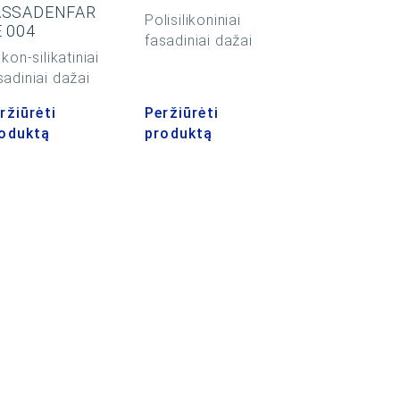
ASSADENFAR
Polisilikoniniai
 004
fasadiniai dažai
ikon-silikatiniai
sadiniai dažai
ržiūrėti
Peržiūrėti
oduktą
produktą