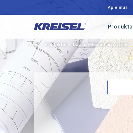
Apie mus
Produkta
Home
Produktai
Dažai
Fasadiniai dažai