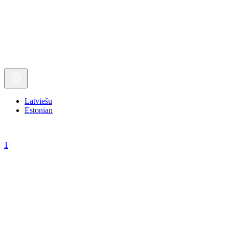
Latviešu
Estonian
1