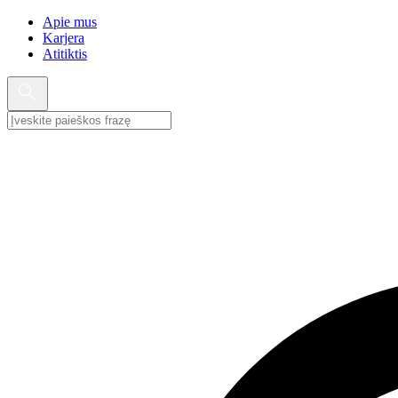
Apie mus
Karjera
Atitiktis