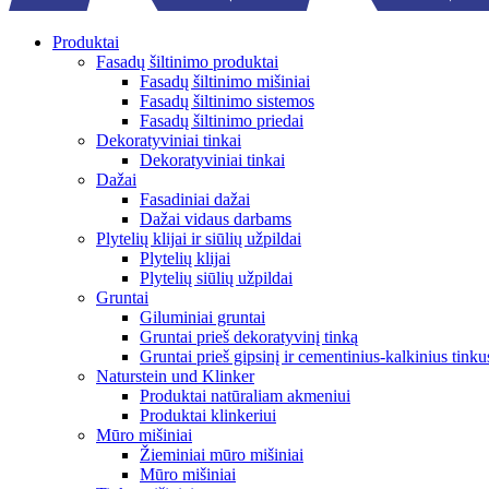
Produktai
Fasadų šiltinimo produktai
Fasadų šiltinimo mišiniai
Fasadų šiltinimo sistemos
Fasadų šiltinimo priedai
Dekoratyviniai tinkai
Dekoratyviniai tinkai
Dažai
Fasadiniai dažai
Dažai vidaus darbams
Plytelių klijai ir siūlių užpildai
Plytelių klijai
Plytelių siūlių užpildai
Gruntai
Giluminiai gruntai
Gruntai prieš dekoratyvinį tinką
Gruntai prieš gipsinį ir cementinius-kalkinius tinku
Naturstein und Klinker
Produktai natūraliam akmeniui
Produktai klinkeriui
Mūro mišiniai
Žieminiai mūro mišiniai
Mūro mišiniai