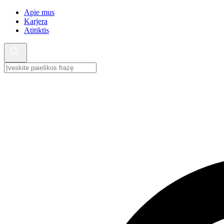
Apie mus
Karjera
Atitiktis