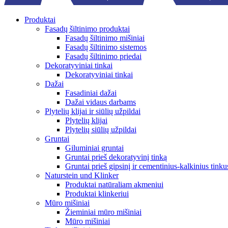
Produktai
Fasadų šiltinimo produktai
Fasadų šiltinimo mišiniai
Fasadų šiltinimo sistemos
Fasadų šiltinimo priedai
Dekoratyviniai tinkai
Dekoratyviniai tinkai
Dažai
Fasadiniai dažai
Dažai vidaus darbams
Plytelių klijai ir siūlių užpildai
Plytelių klijai
Plytelių siūlių užpildai
Gruntai
Giluminiai gruntai
Gruntai prieš dekoratyvinį tinką
Gruntai prieš gipsinį ir cementinius-kalkinius tinku
Naturstein und Klinker
Produktai natūraliam akmeniui
Produktai klinkeriui
Mūro mišiniai
Žieminiai mūro mišiniai
Mūro mišiniai