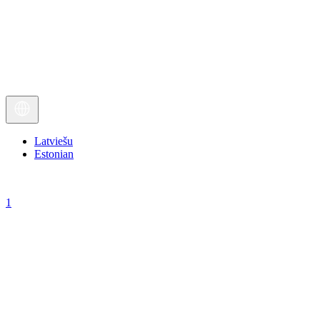
Latviešu
Estonian
1