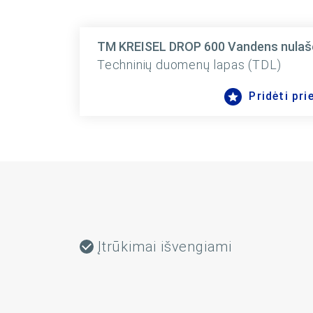
TM KREISEL DROP 600 Vandens nulašėji
Techninių duomenų lapas (TDL)
Pridėti pr
Įtrūkimai išvengiami