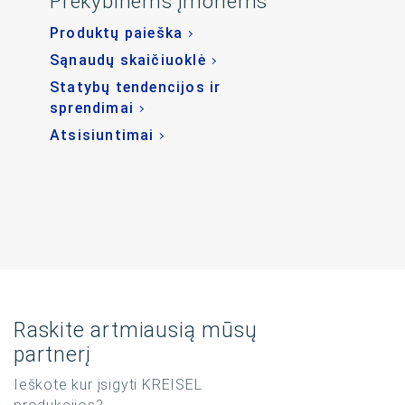
Prekybinėms įmonėms
Produktų paieška
Sąnaudų skaičiuoklė
Statybų tendencijos ir
sprendimai
Atsisiuntimai
Raskite artmiausią mūsų
partnerį
Ieškote kur įsigyti KREISEL