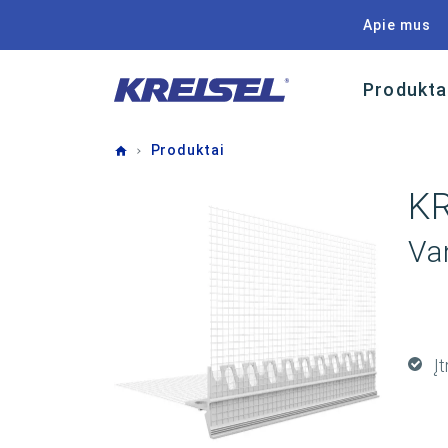
Apie mus
Produkta
Home
Produktai
KR
Va
Įt