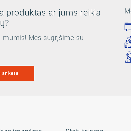
 produktas ar jums reikia
M
jų?
su mumis! Mes sugrįšime su
ė anketa