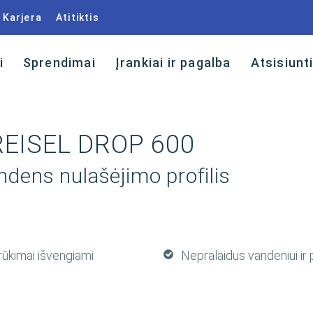
Karjera
Atitiktis
i
Sprendimai
Įrankiai ir pagalba
Atsisiunt
EISEL DROP 600
ndens nulašėjimo profilis
rūkimai išvengiami
Nepralaidus vandeniui ir 