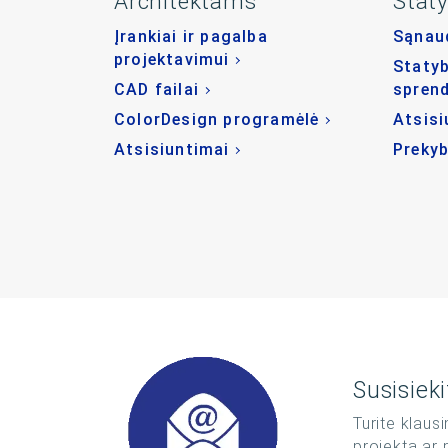
Architektams
Stat
Įrankiai ir pagalba
Sąnaud
projektavimui
Statyb
CAD failai
spren
ColorDesign programėlė
Atsisi
Atsisiuntimai
Prekyb
Susisiek
Turite klaus
projektą ar