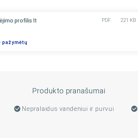
mo profilis lt
PDF
221 KB
ie pažymėtų
Produkto pranašumai
Nepralaidus vandeniui ir purvui