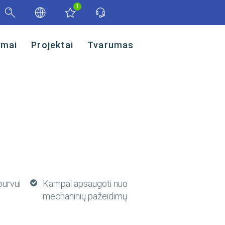
1
imai
Projektai
Tvarumas
purvui
Kampai apsaugoti nuo
mechaninių pažeidimų