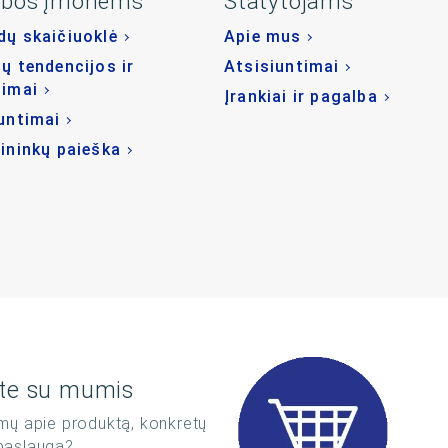
ybos įmonėms
Statytojams
ų skaičiuoklė
Apie mus
ų tendencijos ir
Atsisiuntimai
dimai
Įrankiai ir pagalba
untimai
ininkų paieška
ite su mumis
imų apie produktą, konkretų
 paslaugą?