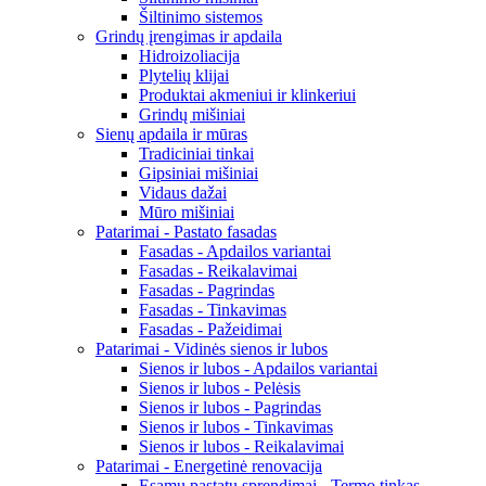
Šiltinimo sistemos
Grindų įrengimas ir apdaila
Hidroizoliacija
Plytelių klijai
Produktai akmeniui ir klinkeriui
Grindų mišiniai
Sienų apdaila ir mūras
Tradiciniai tinkai
Gipsiniai mišiniai
Vidaus dažai
Mūro mišiniai
Patarimai - Pastato fasadas
Fasadas - Apdailos variantai
Fasadas - Reikalavimai
Fasadas - Pagrindas
Fasadas - Tinkavimas
Fasadas - Pažeidimai
Patarimai - Vidinės sienos ir lubos
Sienos ir lubos - Apdailos variantai
Sienos ir lubos - Pelėsis
Sienos ir lubos - Pagrindas
Sienos ir lubos - Tinkavimas
Sienos ir lubos - Reikalavimai
Patarimai - Energetinė renovacija
Esamų pastatų sprendimai - Termo tinkas