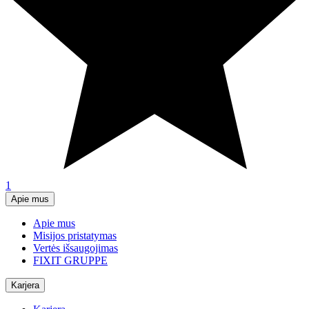
1
Apie mus
Apie mus
Misijos pristatymas
Vertės išsaugojimas
FIXIT GRUPPE
Karjera