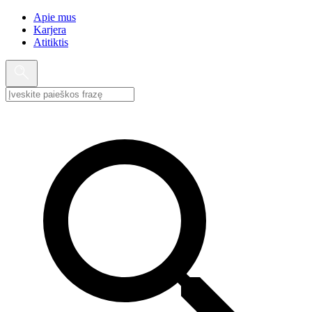
Apie mus
Karjera
Atitiktis