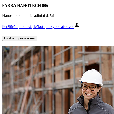
FARBA NANOTECH 006
Nanosilikoniniai fasadiniai dažai
Peržiūrėti produktą
Ieškoti prekybos atstovo
Produkto pranašumai