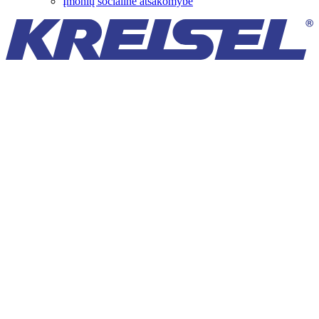
Įmonių socialinė atsakomybė