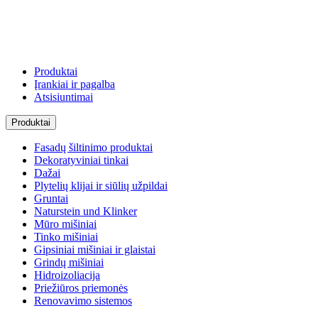
Produktai
Įrankiai ir pagalba
Atsisiuntimai
Produktai
Fasadų šiltinimo produktai
Dekoratyviniai tinkai
Dažai
Plytelių klijai ir siūlių užpildai
Gruntai
Naturstein und Klinker
Mūro mišiniai
Tinko mišiniai
Gipsiniai mišiniai ir glaistai
Grindų mišiniai
Hidroizoliacija
Priežiūros priemonės
Renovavimo sistemos