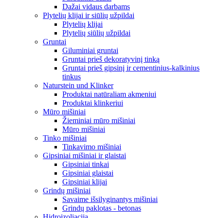
Dažai vidaus darbams
Plytelių klijai ir siūlių užpildai
Plytelių klijai
Plytelių siūlių užpildai
Gruntai
Giluminiai gruntai
Gruntai prieš dekoratyvinį tinką
Gruntai prieš gipsinį ir cementinius-kalkinius
tinkus
Naturstein und Klinker
Produktai natūraliam akmeniui
Produktai klinkeriui
Mūro mišiniai
Žieminiai mūro mišiniai
Mūro mišiniai
Tinko mišiniai
Tinkavimo mišiniai
Gipsiniai mišiniai ir glaistai
Gipsiniai tinkai
Gipsiniai glaistai
Gipsiniai klijai
Grindų mišiniai
Savaime išsilyginantys mišiniai
Grindų paklotas - betonas
Hidroizoliacija