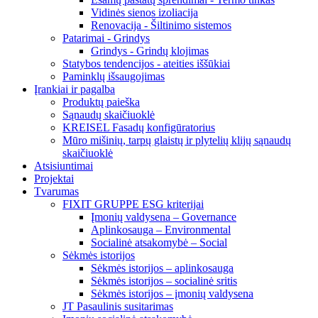
Vidinės sienos izoliacija
Renovacija - Šiltinimo sistemos
Patarimai - Grindys
Grindys - Grindų klojimas
Statybos tendencijos - ateities iššūkiai
Paminklų išsaugojimas
Įrankiai ir pagalba
Produktų paieška
Sąnaudų skaičiuoklė
KREISEL Fasadų konfigūratorius
Mūro mišinių, tarpų glaistų ir plytelių klijų sąnaudų
skaičiuoklė
Atsisiuntimai
Projektai
Tvarumas
FIXIT GRUPPE ESG kriterijai
Įmonių valdysena – Governance
Aplinkosauga – Environmental
Socialinė atsakomybė – Social
Sėkmės istorijos
Sėkmės istorijos – aplinkosauga
Sėkmės istorijos – socialinė sritis
Sėkmės istorijos – įmonių valdysena
JT Pasaulinis susitarimas