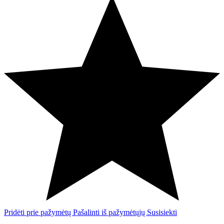
Pridėti prie pažymėtų
Pašalinti iš pažymėtųjų
Susisiekti