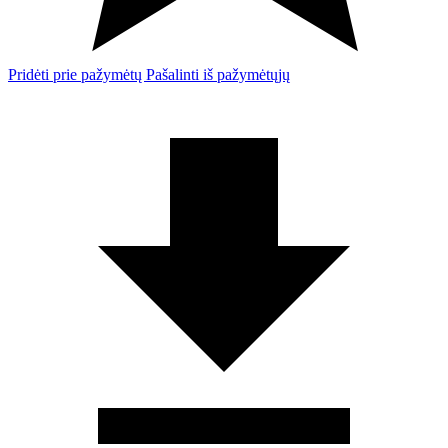
Pridėti prie pažymėtų
Pašalinti iš pažymėtųjų