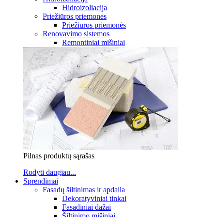
Hidroizoliacija
Priežiūros priemonės
Priežiūros priemonės
Renovavimo sistemos
Remontiniai mišiniai
Pilnas produktų sąrašas
Rodyti daugiau...
Sprendimai
Fasadų šiltinimas ir apdaila
Dekoratyviniai tinkai
Fasadiniai dažai
Šiltinimo mišiniai