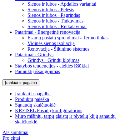
Sienos ir lubos - Apdailos variantai
Sienos ir lubos - Pelėsis
Sienos ir lubos - Pagrindas
Sienos ir lubos - Tinkavimas
Sienos ir lubos - Reikalavimai
Patarimai - Energetinė renovacija
Esamų pastatų sprendimai - Termo tinkas
Vidinės sienos izoliacija
Renovacija - Šiltinimo sistemos
Patarimai - Grindys
Grindys - Grindų klojimas
Statybos tendencijos - ateities iššūkiai
Paminklų išsaugojimas
Įrankiai ir pagalba
Įrankiai ir pagalba
Produktų paieška
Sąnaudų skaičiuoklė
KREISEL Fasadų konfigūratorius
Mūro mišinių, tarpų glaistų ir plytelių klijų sąnaudų
skaičiuoklė
Atsisiuntimai
Projektai