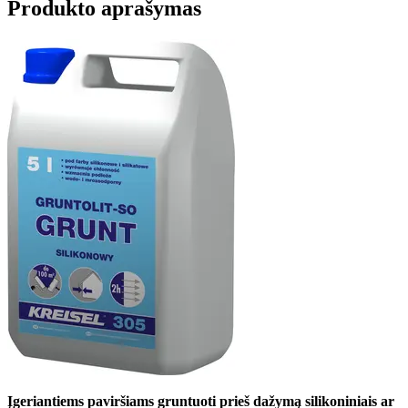
Produkto aprašymas
Įgeriantiems paviršiams gruntuoti prieš dažymą silikoniniais ar