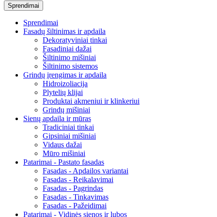
Sprendimai
Sprendimai
Fasadų šiltinimas ir apdaila
Dekoratyviniai tinkai
Fasadiniai dažai
Šiltinimo mišiniai
Šiltinimo sistemos
Grindų įrengimas ir apdaila
Hidroizoliacija
Plytelių klijai
Produktai akmeniui ir klinkeriui
Grindų mišiniai
Sienų apdaila ir mūras
Tradiciniai tinkai
Gipsiniai mišiniai
Vidaus dažai
Mūro mišiniai
Patarimai - Pastato fasadas
Fasadas - Apdailos variantai
Fasadas - Reikalavimai
Fasadas - Pagrindas
Fasadas - Tinkavimas
Fasadas - Pažeidimai
Patarimai - Vidinės sienos ir lubos