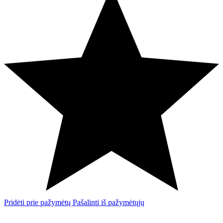
Pridėti prie pažymėtų
Pašalinti iš pažymėtųjų