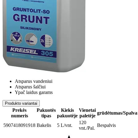
Atsparus vandeniui
Atsparus šalčiui
Ypač laidus garams
Produkto variantai
Prekės
Pakuotės
Kiekis
Vienetai
grūdėtumas/Spalva
numeris
tipas
pakuotėje
paletėje
120
5907418091918
Bakelis
5 L/vnt.
Bespalvis
vnt./Pal.