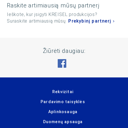
Raskite artimiausią mūsų partnerį
Ieškote, kur įsigyti KREISEL produkcijos?
Suraskite artimiausią mūsų
Prekybinį partnerį
Žiūrėti daugiau:
Aplankykite mus adresu 
Rekvizitai
Pardavimo taisyklės
Aplinkosauga
Duomenų apsauga