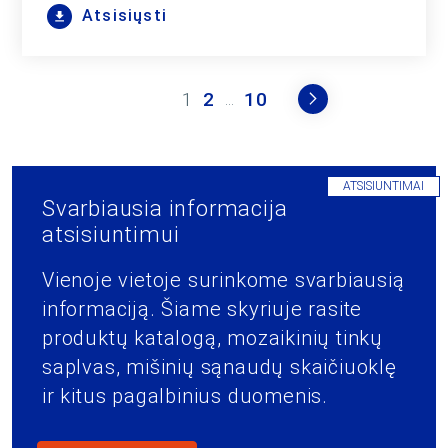
Atsisiųsti
1
2
10
...
ATSISIUNTIMAI
Svarbiausia informacija
atsisiuntimui
Vienoje vietoje surinkome svarbiausią
informaciją. Šiame skyriuje rasite
produktų katalogą, mozaikinių tinkų
saplvas, mišinių sąnaudų skaičiuoklę
ir kitus pagalbinius duomenis.