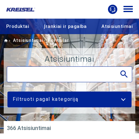
Produktai
Įrankiai ir pagalba
Atsisiuntimai
Home
Atsisiuntimai
Formular
Atsisiuntimai
Filtruoti pagal kategoriją
366 Atsisiuntimai