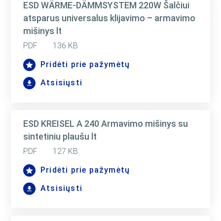
ESD WÄRME-DÄMMSYSTEM 220W Šalčiui
atsparus universalus klijavimo – armavimo
mišinys lt
PDF
136 KB
Pridėti prie pažymėtų
Atsisiųsti
ESD KREISEL A 240 Armavimo mišinys su
sintetiniu plaušu lt
PDF
127 KB
Pridėti prie pažymėtų
Atsisiųsti